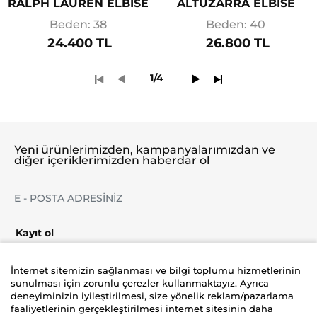
RALPH LAUREN ELBİSE
ALTUZARRA ELBİSE
Beden: 38
Beden: 40
24.400 TL
26.800 TL
1/4
Yeni ürünlerimizden, kampanyalarımızdan ve
diğer içeriklerimizden haberdar ol
Kayıt ol
İnternet sitemizin sağlanması ve bilgi toplumu hizmetlerinin
sunulması için zorunlu çerezler kullanmaktayız. Ayrıca
deneyiminizin iyileştirilmesi, size yönelik reklam/pazarlama
Şirket
faaliyetlerinin gerçekleştirilmesi internet sitesinin daha