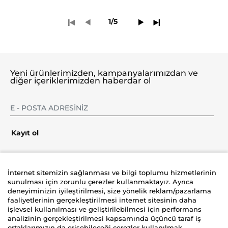
1/5
Yeni ürünlerimizden, kampanyalarımızdan ve
diğer içeriklerimizden haberdar ol
Kayıt ol
İnternet sitemizin sağlanması ve bilgi toplumu hizmetlerinin
sunulması için zorunlu çerezler kullanmaktayız. Ayrıca
Şirket
deneyiminizin iyileştirilmesi, size yönelik reklam/pazarlama
faaliyetlerinin gerçekleştirilmesi internet sitesinin daha
Üyelik
işlevsel kullanılması ve geliştirilebilmesi için performans
analizinin gerçekleştirilmesi kapsamında üçüncü taraf iş
ortaklarımızın da erişebileceği çerezler kullanılmak