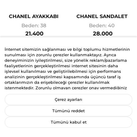
CHANEL AYAKKABI
CHANEL SANDALET
Beden: 38
Beden: 40
21.400
28.000
İnternet sitemizin sağlanması ve bilgi toplumu hizmetlerinin
sunulması için zorunlu çerezler kullanmaktayız. Ayrıca
deneyiminizin iyileştirilmesi, size yönelik reklam/pazarlama
faaliyetlerinin gerçekleştirilmesi internet sitesinin daha
işlevsel kullanılması ve geliştirilebilmesi için performans
analizinin gerçekleştirilmesi kapsamında üçüncü taraf iş
ortaklarımızın da erişebileceği çerezler kullanılmak
istenmektedir. Zorunlu olmayan çerezler onay vermediğiniz
durumlarda kullanılmayacaktır. Kişisel verilerinizin size
yönelik reklam/pazarlama faaliyetlerinin gerçekleştirilmesi,
Çerez ayarları
internet sitemizin daha işlevsel kılınması ve kişiselleştirme
(gizlilik tercihiniz hariç olmak üzere diğer tercihlerinizin siteye
Tümünü reddet
tekrar girdiğinizde hatırlanmasını sağlamak) amaçlarıyla
işlenmesini kabul ediyorsanız
“Kabul Et
”’i, etmiyorsanız
Tümünü kabul et
“
Reddet
”i, Çerez ayarlarını düzenlemek istiyorsanız “
Çerez
Tercihlerimi Yönet
” ibaresini seçiniz. Bizim ve üçüncü taraf iş