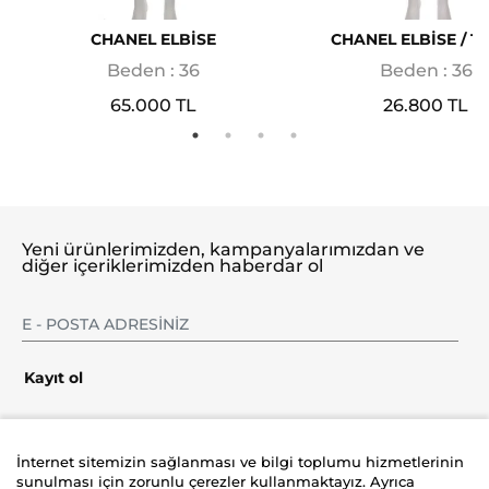
CHANEL ELBİSE
CHANEL ELBİSE / T
Beden : 36
Beden : 36
65.000 TL
26.800 TL
Yeni ürünlerimizden, kampanyalarımızdan ve
diğer içeriklerimizden haberdar ol
Kayıt ol
İnternet sitemizin sağlanması ve bilgi toplumu hizmetlerinin
sunulması için zorunlu çerezler kullanmaktayız. Ayrıca
Şirket