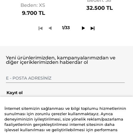
Beden: 38
Beden: XS
32.500 TL
9.700 TL
1/33
Yeni ürünlerimizden, kampanyalarımızdan ve
diğer içeriklerimizden haberdar ol
Kayıt ol
İnternet sitemizin sağlanması ve bilgi toplumu hizmetlerinin
sunulması için zorunlu çerezler kullanmaktayız. Ayrıca
deneyiminizin iyileştirilmesi, size yönelik reklam/pazarlama
Şirket
faaliyetlerinin gerçekleştirilmesi internet sitesinin daha
işlevsel kullanılması ve geliştirilebilmesi için performans