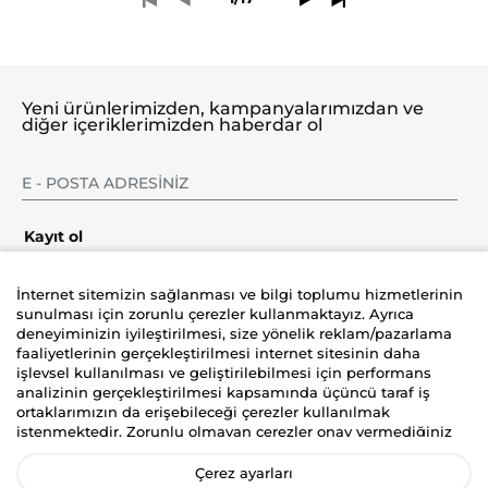
Yeni ürünlerimizden, kampanyalarımızdan ve
diğer içeriklerimizden haberdar ol
Kayıt ol
İnternet sitemizin sağlanması ve bilgi toplumu hizmetlerinin
sunulması için zorunlu çerezler kullanmaktayız. Ayrıca
deneyiminizin iyileştirilmesi, size yönelik reklam/pazarlama
Şirket
faaliyetlerinin gerçekleştirilmesi internet sitesinin daha
işlevsel kullanılması ve geliştirilebilmesi için performans
analizinin gerçekleştirilmesi kapsamında üçüncü taraf iş
Üyelik
ortaklarımızın da erişebileceği çerezler kullanılmak
istenmektedir. Zorunlu olmayan çerezler onay vermediğiniz
Yardım
durumlarda kullanılmayacaktır. Kişisel verilerinizin size
yönelik reklam/pazarlama faaliyetlerinin gerçekleştirilmesi,
Çerez ayarları