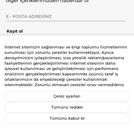
diğer içeriklerimizden haberdar ol
Kayıt ol
İnternet sitemizin sağlanması ve bilgi toplumu hizmetlerinin
sunulması için zorunlu çerezler kullanmaktayız. Ayrıca
deneyiminizin iyileştirilmesi, size yönelik reklam/pazarlama
Şirket
faaliyetlerinin gerçekleştirilmesi internet sitesinin daha
işlevsel kullanılması ve geliştirilebilmesi için performans
Üyelik
analizinin gerçekleştirilmesi kapsamında üçüncü taraf iş
ortaklarımızın da erişebileceği çerezler kullanılmak
istenmektedir. Zorunlu olmayan çerezler onay vermediğiniz
Yardım
durumlarda kullanılmayacaktır. Kişisel verilerinizin size
yönelik reklam/pazarlama faaliyetlerinin gerçekleştirilmesi,
Çerez ayarları
internet sitemizin daha işlevsel kılınması ve kişiselleştirme
(gizlilik tercihiniz hariç olmak üzere diğer tercihlerinizin siteye
Tümünü reddet
tekrar girdiğinizde hatırlanmasını sağlamak) amaçlarıyla
işlenmesini kabul ediyorsanız
“Kabul Et
”’i, etmiyorsanız
Tümünü kabul et
“
Reddet
”i, Çerez ayarlarını düzenlemek istiyorsanız “
Çerez
İyzico korumalı güvenli alışveriş deneyimi
Tercihlerimi Yönet
” ibaresini seçiniz. Bizim ve üçüncü taraf iş
ortaklarımızın kullandığı çerezlere ve bu çerezlere ilişkin