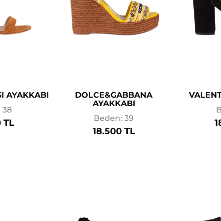
I AYAKKABI
DOLCE&GABBANA
VALENT
AYAKKABI
 38
B
Beden: 39
 TL
1
18.500 TL