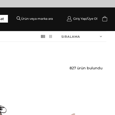
Sat
Giriş Yap/
Üye Ol
DIŞ GIYIM
SIRALAMA
Palto / Kaban / Pardösü
Mont
Ceket
Yelek
827 ürün bulundu