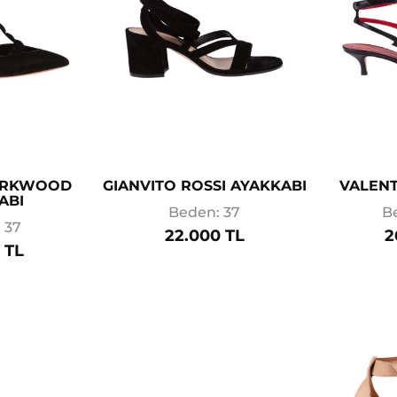
KIRKWOOD
GIANVITO ROSSI AYAKKABI
VALENT
ABI
Beden: 37
B
 37
22.000 TL
2
 TL