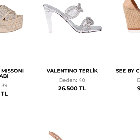
 MISSONI
VALENTINO TERLİK
SEE BY 
ABI
Beden: 40
B
 39
26.500 TL
 TL