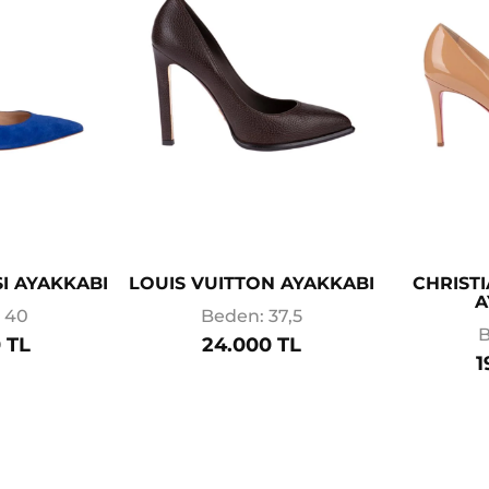
I AYAKKABI
LOUIS VUITTON AYAKKABI
CHRIST
A
 40
Beden: 37,5
B
 TL
24.000 TL
1