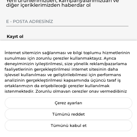
Yeni ürünlerimizden, kampanyalarımızdan ve
diğer içeriklerimizden haberdar ol
Kayıt ol
İnternet sitemizin sağlanması ve bilgi toplumu hizmetlerinin
sunulması için zorunlu çerezler kullanmaktayız. Ayrıca
deneyiminizin iyileştirilmesi, size yönelik reklam/pazarlama
Şirket
faaliyetlerinin gerçekleştirilmesi internet sitesinin daha
işlevsel kullanılması ve geliştirilebilmesi için performans
Üyelik
analizinin gerçekleştirilmesi kapsamında üçüncü taraf iş
ortaklarımızın da erişebileceği çerezler kullanılmak
istenmektedir. Zorunlu olmayan çerezler onay vermediğiniz
Yardım
durumlarda kullanılmayacaktır. Kişisel verilerinizin size
yönelik reklam/pazarlama faaliyetlerinin gerçekleştirilmesi,
Çerez ayarları
internet sitemizin daha işlevsel kılınması ve kişiselleştirme
(gizlilik tercihiniz hariç olmak üzere diğer tercihlerinizin siteye
Tümünü reddet
tekrar girdiğinizde hatırlanmasını sağlamak) amaçlarıyla
işlenmesini kabul ediyorsanız
“Kabul Et
”’i, etmiyorsanız
Tümünü kabul et
“
Reddet
”i, Çerez ayarlarını düzenlemek istiyorsanız “
Çerez
İyzico korumalı güvenli alışveriş deneyimi
Tercihlerimi Yönet
” ibaresini seçiniz. Bizim ve üçüncü taraf iş