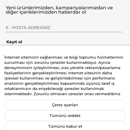
Yeni ürünlerimizden, kampanyalarımızdan ve
diğer içeriklerimizden haberdar ol
Kayıt ol
İnternet sitemizin sağlanması ve bilgi toplumu hizmetlerinin
sunulması için zorunlu çerezler kullanmaktayız. Ayrıca
deneyiminizin iyileştirilmesi, size yönelik reklam/pazarlama
Şirket
faaliyetlerinin gerçekleştirilmesi internet sitesinin daha
işlevsel kullanılması ve geliştirilebilmesi için performans
analizinin gerçekleştirilmesi kapsamında üçüncü taraf iş
Üyelik
ortaklarımızın da erişebileceği çerezler kullanılmak
istenmektedir. Zorunlu olmayan çerezler onay vermediğiniz
Yardım
durumlarda kullanılmayacaktır. Kişisel verilerinizin size
yönelik reklam/pazarlama faaliyetlerinin gerçekleştirilmesi,
Çerez ayarları
internet sitemizin daha işlevsel kılınması ve kişiselleştirme
(gizlilik tercihiniz hariç olmak üzere diğer tercihlerinizin siteye
Tümünü reddet
tekrar girdiğinizde hatırlanmasını sağlamak) amaçlarıyla
işlenmesini kabul ediyorsanız
“Kabul Et
”’i, etmiyorsanız
Tümünü kabul et