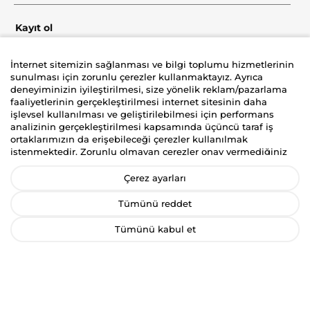
Kayıt ol
İnternet sitemizin sağlanması ve bilgi toplumu hizmetlerinin
sunulması için zorunlu çerezler kullanmaktayız. Ayrıca
deneyiminizin iyileştirilmesi, size yönelik reklam/pazarlama
Şirket
faaliyetlerinin gerçekleştirilmesi internet sitesinin daha
işlevsel kullanılması ve geliştirilebilmesi için performans
Üyelik
analizinin gerçekleştirilmesi kapsamında üçüncü taraf iş
ortaklarımızın da erişebileceği çerezler kullanılmak
istenmektedir. Zorunlu olmayan çerezler onay vermediğiniz
Yardım
durumlarda kullanılmayacaktır. Kişisel verilerinizin size
yönelik reklam/pazarlama faaliyetlerinin gerçekleştirilmesi,
Çerez ayarları
internet sitemizin daha işlevsel kılınması ve kişiselleştirme
(gizlilik tercihiniz hariç olmak üzere diğer tercihlerinizin siteye
Tümünü reddet
tekrar girdiğinizde hatırlanmasını sağlamak) amaçlarıyla
işlenmesini kabul ediyorsanız
“Kabul Et
”’i, etmiyorsanız
Tümünü kabul et
“
Reddet
”i, Çerez ayarlarını düzenlemek istiyorsanız “
Çerez
İyzico korumalı güvenli alışveriş deneyimi
Tercihlerimi Yönet
” ibaresini seçiniz. Bizim ve üçüncü taraf iş
ortaklarımızın kullandığı çerezlere ve bu çerezlere ilişkin
tercih haklarına ilişkin detaylı bilgiler için
Çerez Aydınlatma
Metnini
inceleyebilirsiniz.