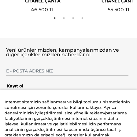
CHANEL ÇANTA
CHANEL ÇANTA
46.500 TL
55.500 TL
Yeni ürünlerimizden, kampanyalarımızdan ve
diğer içeriklerimizden haberdar ol
Kayıt ol
İnternet sitemizin sağlanması ve bilgi toplumu hizmetlerinin
sunulması için zorunlu çerezler kullanmaktayız. Ayrıca
deneyiminizin iyileştirilmesi, size yönelik reklam/pazarlama
Şirket
faaliyetlerinin gerçekleştirilmesi internet sitesinin daha
işlevsel kullanılması ve geliştirilebilmesi için performans
analizinin gerçekleştirilmesi kapsamında üçüncü taraf iş
Üyelik
ortaklarımızın da erişebileceği çerezler kullanılmak