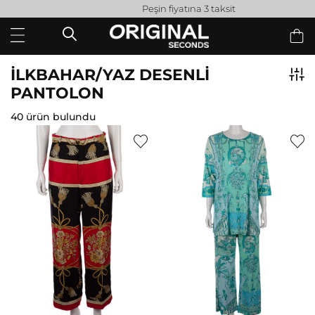
Peşin fiyatına 3 taksit
İLKBAHAR/YAZ DESENLİ
PANTOLON
40 ürün bulundu