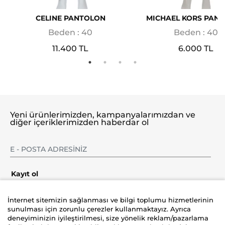
CELINE PANTOLON
MICHAEL KORS PAN
Beden : 40
Beden : 40
11.400 TL
6.000 TL
Yeni ürünlerimizden, kampanyalarımızdan ve
diğer içeriklerimizden haberdar ol
Kayıt ol
İnternet sitemizin sağlanması ve bilgi toplumu hizmetlerinin
sunulması için zorunlu çerezler kullanmaktayız. Ayrıca
deneyiminizin iyileştirilmesi, size yönelik reklam/pazarlama
Şirket