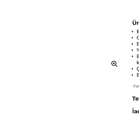
Ür
B
O
B
B
k
Ç
B
Fo
Te
İa