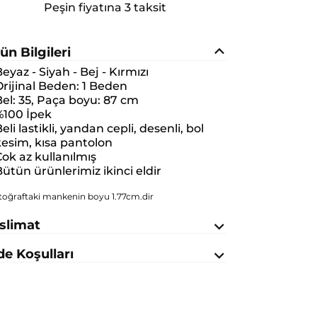
Peşin fiyatına 3 taksit
ün Bilgileri
eyaz - Siyah - Bej - Kırmızı
rijinal Beden:
1 Beden
el: 35, Paça boyu: 87 cm
%100 İpek
eli lastikli, yandan cepli, desenli, bol
esim, kısa pantolon
ok az kullanılmış
ütün ürünlerimiz ikinci eldir
toğraftaki mankenin boyu 1.77cm.dir
slimat
de Koşulları