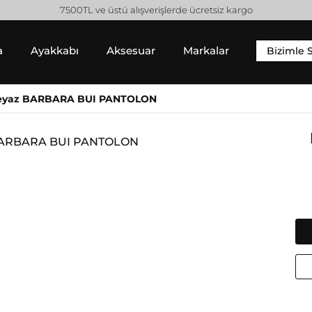
7500TL ve üstü alışverişlerde ücretsiz kargo
a
Ayakkabı
Aksesuar
Markalar
Bizimle 
YIM
SNEAKER
ALT GIYIM
eyaz BARBARA BUI PANTOLON
 Gömlek
Sneaker
Pantolon
 / Sweatshirt
Jean Pantolon
 Hırka
Etek
Gucci
Moncler
Şort
Helmut Lang
Prada
Isabel Marant
Saint Laurent
Jil Sander
Valentino
Jimmy Choo
Lanvin
Michael Kors