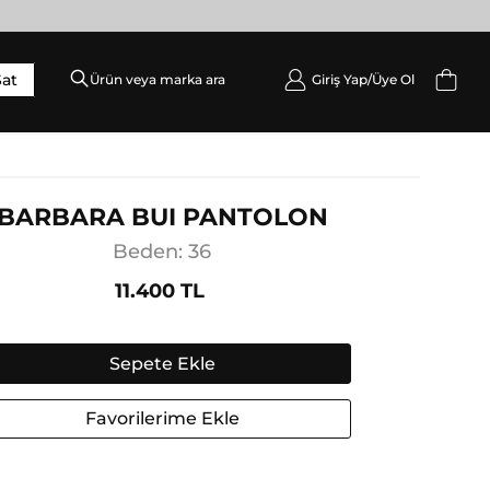
Sat
Giriş Yap/
Üye Ol
DIŞ GIYIM
Palto / Kaban / Pardösü
Mont
BARBARA BUI PANTOLON
Ceket
Beden: 36
Yelek
11.400 TL
Sepete Ekle
Favorilerime Ekle