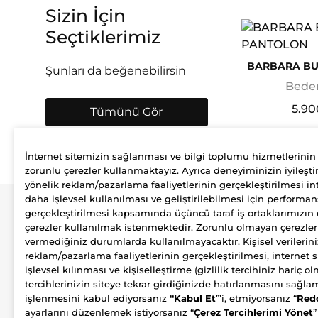
Sizin İçin
Seçtiklerimiz
BARBARA BU
Şunları da beğenebilirsin
Beden
5.90
Tümünü Gör
İnternet sitemizin sağlanması ve bilgi toplumu hizmetlerinin
zorunlu çerezler kullanmaktayız. Ayrıca deneyiminizin iyileştir
yönelik reklam/pazarlama faaliyetlerinin gerçekleştirilmesi int
daha işlevsel kullanılması ve geliştirilebilmesi için performan
Şirket
Üyelik
gerçekleştirilmesi kapsamında üçüncü taraf iş ortaklarımızın 
çerezler kullanılmak istenmektedir. Zorunlu olmayan çerezle
Biz Kimiz?
Hesabım
vermediğiniz durumlarda kullanılmayacaktır. Kişisel verilerini
Nasıl Çalışıyoruz?
Adreslerim
reklam/pazarlama faaliyetlerinin gerçekleştirilmesi, internet 
Sürdürülebilirlik
işlevsel kılınması ve kişiselleştirme (gizlilik tercihiniz hariç 
tercihlerinizin siteye tekrar girdiğinizde hatırlanmasını sağl
işlenmesini kabul ediyorsanız
“Kabul Et
”’i, etmiyorsanız “
Red
ayarlarını düzenlemek istiyorsanız “
Çerez Tercihlerimi Yönet
”