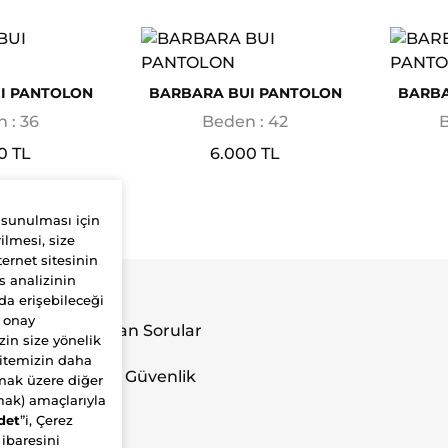
I PANTOLON
BARBARA BUI PANTOLON
BARBA
 : 36
Beden : 42
B
0 TL
6.000 TL
 sunulması için
ilmesi, size
ernet sitesinin
s analizinin
Yardım
da erişebileceği
r onay
Sık Sorulan Sorular
zin size yönelik
İletişim
sitemizin daha
Gizlilik ve Güvenlik
olmak üzere diğer
Politikası
amak) amaçlarıyla
det
”i, Çerez
 ibaresini