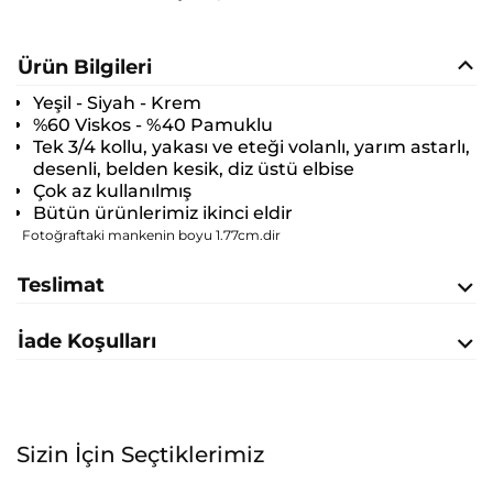
Ürün Bilgileri
Yeşil - Siyah - Krem
%60 Viskos - %40 Pamuklu
Tek 3/4 kollu, yakası ve eteği volanlı, yarım astarlı,
desenli, belden kesik, diz üstü elbise
Çok az kullanılmış
Bütün ürünlerimiz ikinci eldir
Fotoğraftaki mankenin boyu 1.77cm.dir
Teslimat
İade Koşulları
Sizin İçin Seçtiklerimiz