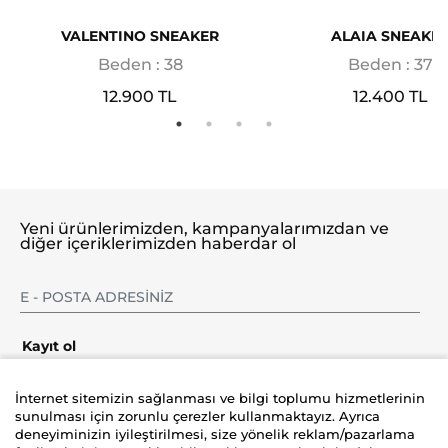
VALENTINO SNEAKER
ALAIA SNEAKE
Beden : 38
Beden : 37
12.900 TL
12.400 TL
Yeni ürünlerimizden, kampanyalarımızdan ve
diğer içeriklerimizden haberdar ol
Kayıt ol
İnternet sitemizin sağlanması ve bilgi toplumu hizmetlerinin
sunulması için zorunlu çerezler kullanmaktayız. Ayrıca
deneyiminizin iyileştirilmesi, size yönelik reklam/pazarlama
Şirket