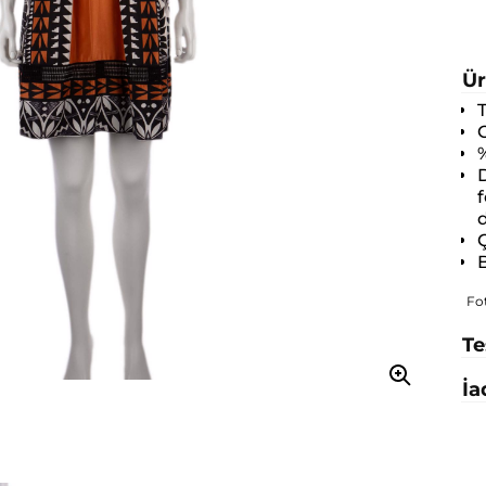
Ür
O
D
f
d
Ç
B
Fo
Te
İa