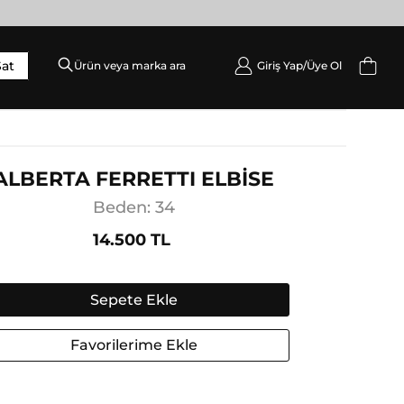
Sat
Giriş Yap/
Üye Ol
DIŞ GIYIM
Palto / Kaban / Pardösü
Mont
ALBERTA FERRETTI ELBİSE
Ceket
Beden: 34
Yelek
14.500 TL
Sepete Ekle
Favorilerime Ekle