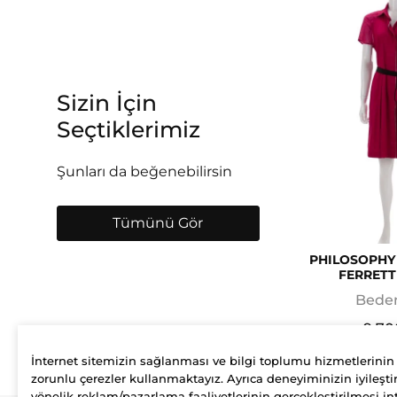
Sizin İçin
Seçtiklerimiz
Şunları da beğenebilirsin
Tümünü Gör
PHILOSOPHY
FERRETT
Beden
9.70
İnternet sitemizin sağlanması ve bilgi toplumu hizmetlerinin
zorunlu çerezler kullanmaktayız. Ayrıca deneyiminizin iyileştir
yönelik reklam/pazarlama faaliyetlerinin gerçekleştirilmesi int