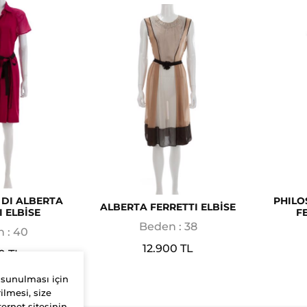
 DI ALBERTA
PHILO
ALBERTA FERRETTI ELBİSE
I ELBİSE
F
Beden : 38
 : 40
12.900 TL
0 TL
 sunulması için
ilmesi, size
ernet sitesinin