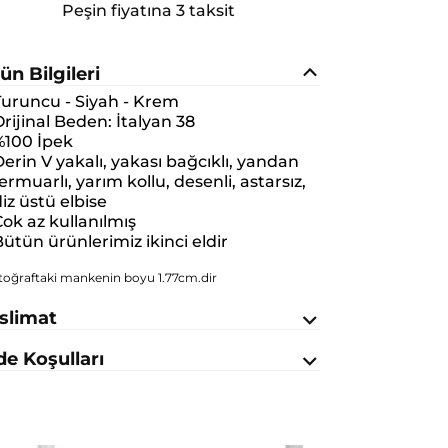
Peşin fiyatına 3 taksit
ün Bilgileri
Turuncu - Siyah - Krem
rijinal Beden:
İtalyan 38
%100 İpek
erin V yakalı, yakası bağcıklı, yandan
ermuarlı, yarım kollu, desenli, astarsız,
iz üstü elbise
ok az kullanılmış
ütün ürünlerimiz ikinci eldir
toğraftaki mankenin boyu 1.77cm.dir
slimat
de Koşulları