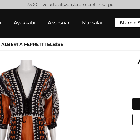
7500TL ve üstü alışverişlerde ücretsiz kargo
a
Ayakkabı
Aksesuar
Markalar
Bizimle 
YIM
SNEAKER
ALT GIYIM
 ALBERTA FERRETTI ELBİSE
 Gömlek
Sneaker
Pantolon
 / Sweatshirt
Jean Pantolon
 Hırka
Etek
Gucci
Moncler
Şort
Helmut Lang
Prada
Isabel Marant
Saint Laurent
Jil Sander
Valentino
Jimmy Choo
Lanvin
Michael Kors