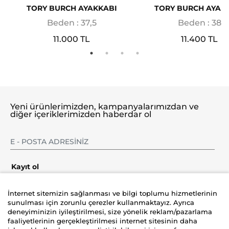
TORY BURCH AYAKKABI
TORY BURCH AYAK
Beden : 37,5
Beden : 38
11.000 TL
11.400 TL
Yeni ürünlerimizden, kampanyalarımızdan ve
diğer içeriklerimizden haberdar ol
Kayıt ol
İnternet sitemizin sağlanması ve bilgi toplumu hizmetlerinin
sunulması için zorunlu çerezler kullanmaktayız. Ayrıca
deneyiminizin iyileştirilmesi, size yönelik reklam/pazarlama
Şirket
faaliyetlerinin gerçekleştirilmesi internet sitesinin daha