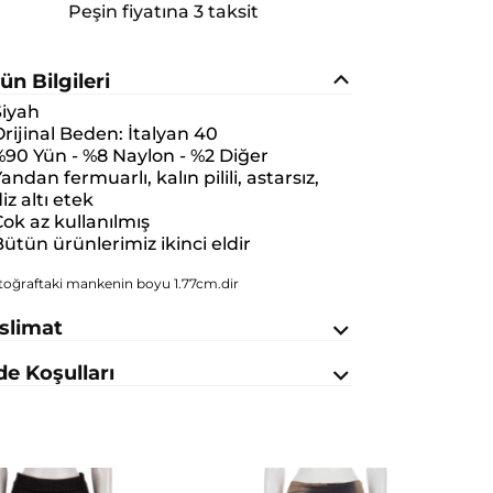
Peşin fiyatına 3 taksit
ün Bilgileri
Siyah
rijinal Beden:
İtalyan 40
90 Yün - %8 Naylon - %2 Diğer
andan fermuarlı, kalın pilili, astarsız,
iz altı etek
ok az kullanılmış
ütün ürünlerimiz ikinci eldir
toğraftaki mankenin boyu 1.77cm.dir
slimat
de Koşulları