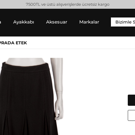
a
Ayakkabı
Aksesuar
Markalar
Bizimle 
YIM
SNEAKER
ALT GIYIM
 PRADA ETEK
 Gömlek
Sneaker
Pantolon
 / Sweatshirt
Jean Pantolon
 Hırka
Etek
Gucci
Moncler
Şort
Helmut Lang
Prada
Isabel Marant
Saint Laurent
Jil Sander
Valentino
Jimmy Choo
Lanvin
Michael Kors