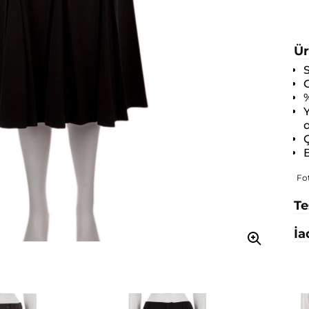
Ür
O
%
Y
d
Ç
B
Fo
Te
İa