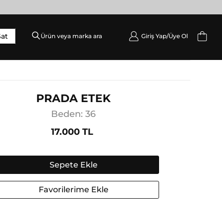
Sat
Giriş Yap/
Üye Ol
DIŞ GIYIM
Palto / Kaban / Pardösü
Mont
PRADA ETEK
Ceket
Beden: 36
Yelek
17.000 TL
Sepete Ekle
Favorilerime Ekle