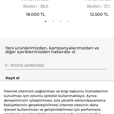
Beden : 38,5
Beden : 37,5
18.000 TL
12.500 TL
Yeni ürünlerimizden, kampanyalarımızdan ve
diğer içeriklerimizden haberdar ol
Kayıt ol
İnternet sitemizin sağlanması ve bilgi toplumu hizmetlerinin
sunulması için zorunlu çerezler kullanmaktayız. Ayrıca
deneyiminizin iyileştirilmesi, size yönelik reklam/pazarlama
Şirket
faaliyetlerinin gerçekleştirilmesi internet sitesinin daha
işlevsel kullanılması ve geliştirilebilmesi için performans