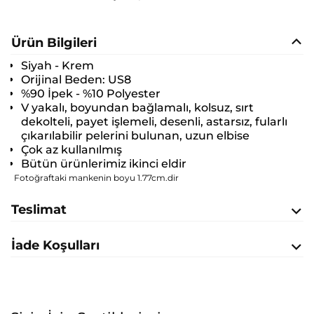
Ürün Bilgileri
Siyah - Krem
Orijinal Beden:
US8
%90 İpek - %10 Polyester
V yakalı, boyundan bağlamalı, kolsuz, sırt
dekolteli, payet işlemeli, desenli, astarsız, fularlı
çıkarılabilir pelerini bulunan, uzun elbise
Çok az kullanılmış
Bütün ürünlerimiz ikinci eldir
Fotoğraftaki mankenin boyu 1.77cm.dir
Teslimat
İade Koşulları