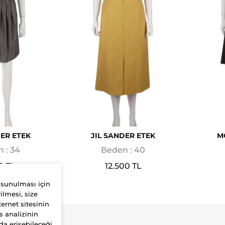
DER ETEK
JIL SANDER ETEK
M
 : 34
Beden : 40
0 TL
12.500 TL
 sunulması için
ilmesi, size
ernet sitesinin
s analizinin
da erişebileceği
Yardım