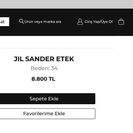
Sat
Giriş Yap/
Üye Ol
DIŞ GIYIM
Palto / Kaban / Pardösü
Mont
JIL SANDER ETEK
Ceket
Beden: 34
Yelek
8.800 TL
Sepete Ekle
Favorilerime Ekle