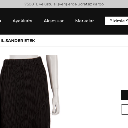
7500TL ve üstü alışverişlerde ücretsiz kargo
a
Ayakkabı
Aksesuar
Markalar
Bizimle 
YIM
SNEAKER
ALT GIYIM
JIL SANDER ETEK
 Gömlek
Sneaker
Pantolon
 / Sweatshirt
Jean Pantolon
 Hırka
Etek
Gucci
Moncler
Şort
Helmut Lang
Prada
Isabel Marant
Saint Laurent
Jil Sander
Valentino
Jimmy Choo
Lanvin
Michael Kors