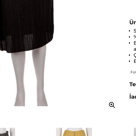
Ür
B
a
Ç
B
Fo
Te
İa