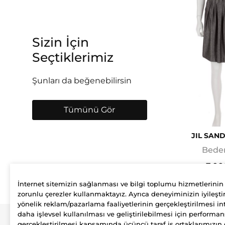
Sizin İçin
Seçtiklerimiz
Şunları da beğenebilirsin
Tümünü Gör
JIL SAN
Beden
7.00
İnternet sitemizin sağlanması ve bilgi toplumu hizmetlerinin
zorunlu çerezler kullanmaktayız. Ayrıca deneyiminizin iyileştir
yönelik reklam/pazarlama faaliyetlerinin gerçekleştirilmesi int
daha işlevsel kullanılması ve geliştirilebilmesi için performan
gerçekleştirilmesi kapsamında üçüncü taraf iş ortaklarımızın 
Şirket
Üyelik