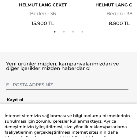
HELMUT LANG CEKET
HELMUT LANG CE
Beden : 36
Beden : 38
15.900 TL
8.800 TL
Yeni ürünlerimizden, kampanyalarımızdan ve
diğer içeriklerimizden haberdar ol
Kayıt ol
İnternet sitemizin sağlanması ve bilgi toplumu hizmetlerinin
sunulması için zorunlu çerezler kullanmaktayız. Ayrıca
deneyiminizin iyileştirilmesi, size yönelik reklam/pazarlama
Şirket
faaliyetlerinin gerçekleştirilmesi internet sitesinin daha