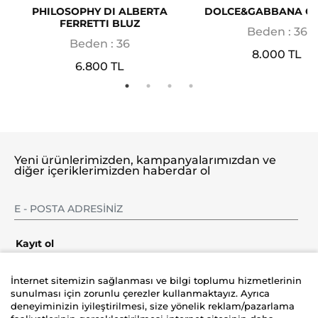
PHILOSOPHY DI ALBERTA
DOLCE&GABBANA G
FERRETTI BLUZ
Beden : 36
Beden : 36
8.000 TL
6.800 TL
Yeni ürünlerimizden, kampanyalarımızdan ve
diğer içeriklerimizden haberdar ol
Kayıt ol
İnternet sitemizin sağlanması ve bilgi toplumu hizmetlerinin
sunulması için zorunlu çerezler kullanmaktayız. Ayrıca
deneyiminizin iyileştirilmesi, size yönelik reklam/pazarlama
Şirket