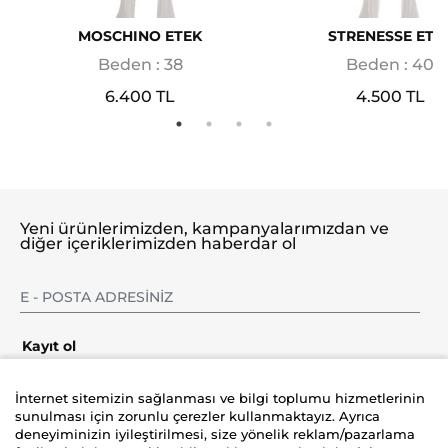
MOSCHINO ETEK
STRENESSE ETE
Beden : 38
Beden : 40
6.400 TL
4.500 TL
Yeni ürünlerimizden, kampanyalarımızdan ve
diğer içeriklerimizden haberdar ol
Kayıt ol
İnternet sitemizin sağlanması ve bilgi toplumu hizmetlerinin
sunulması için zorunlu çerezler kullanmaktayız. Ayrıca
deneyiminizin iyileştirilmesi, size yönelik reklam/pazarlama
Şirket