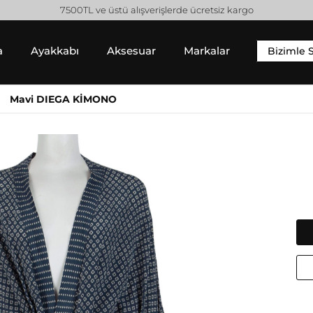
7500TL ve üstü alışverişlerde ücretsiz kargo
a
Ayakkabı
Aksesuar
Markalar
Bizimle 
YIM
SNEAKER
ALT GIYIM
Mavi DIEGA KİMONO
 Gömlek
Sneaker
Pantolon
 / Sweatshirt
Jean Pantolon
 Hırka
Etek
Gucci
Moncler
Şort
Helmut Lang
Prada
Isabel Marant
Saint Laurent
Jil Sander
Valentino
Jimmy Choo
Lanvin
Michael Kors