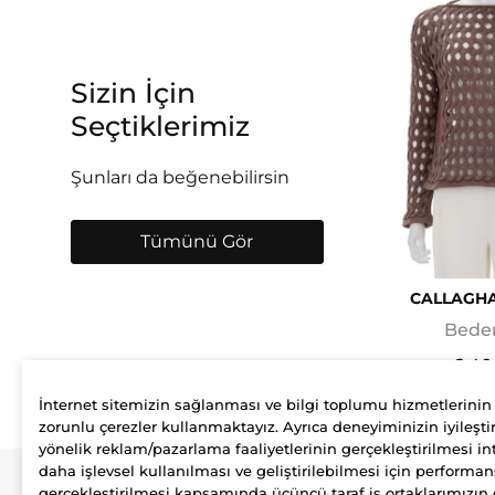
Sizin İçin
Seçtiklerimiz
Şunları da beğenebilirsin
Tümünü Gör
CALLAGH
Beden
6.40
İnternet sitemizin sağlanması ve bilgi toplumu hizmetlerinin
zorunlu çerezler kullanmaktayız. Ayrıca deneyiminizin iyileştir
yönelik reklam/pazarlama faaliyetlerinin gerçekleştirilmesi int
daha işlevsel kullanılması ve geliştirilebilmesi için performan
gerçekleştirilmesi kapsamında üçüncü taraf iş ortaklarımızın 
Şirket
Üyelik