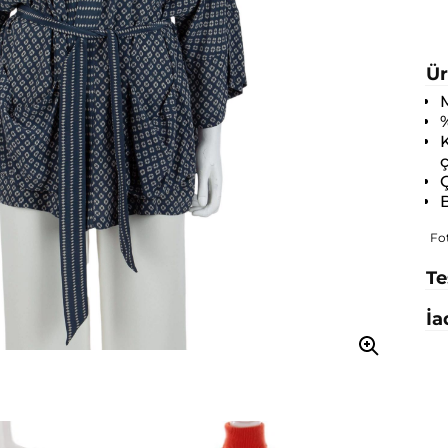
Ür
M
K
Ç
B
Fo
Te
İa