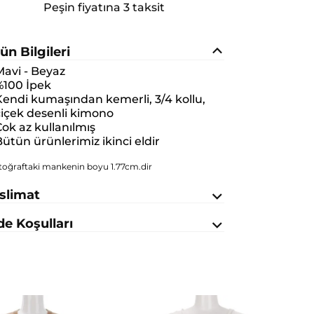
Peşin fiyatına 3 taksit
ün Bilgileri
avi - Beyaz
%100 İpek
endi kumaşından kemerli, 3/4 kollu,
çiçek desenli kimono
ok az kullanılmış
ütün ürünlerimiz ikinci eldir
toğraftaki mankenin boyu 1.77cm.dir
slimat
de Koşulları