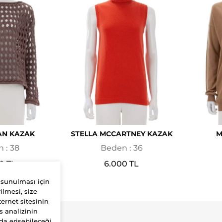
AN KAZAK
STELLA MCCARTNEY KAZAK
M
 : 38
Beden : 36
0 TL
6.000 TL
 sunulması için
ilmesi, size
ernet sitesinin
s analizinin
da erişebileceği
Yardım