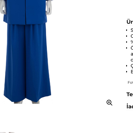
Ür
O
Ö
a
d
Ç
B
Fo
Te
İa