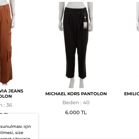
VIA JEANS
MICHAEL KORS PANTOLON
EMILI
OLON
Beden : 40
 : 36
6.000 TL
0 TL
 sunulması için
ilmesi, size
ernet sitesinin