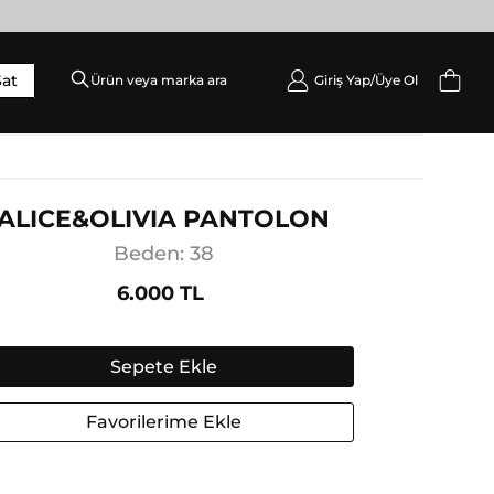
Sat
Giriş Yap/
Üye Ol
DIŞ GIYIM
Palto / Kaban / Pardösü
Mont
ALICE&OLIVIA PANTOLON
Ceket
Beden: 38
Yelek
6.000 TL
Sepete Ekle
Favorilerime Ekle