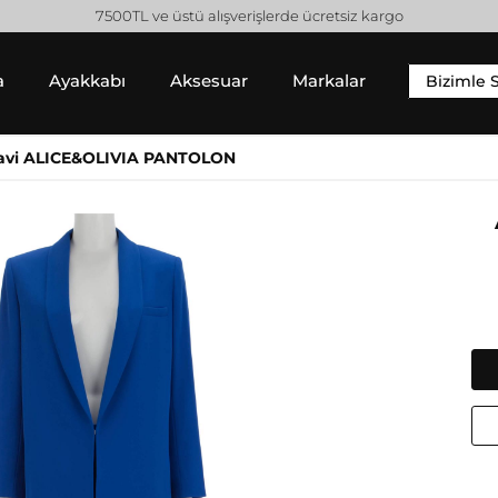
7500TL ve üstü alışverişlerde ücretsiz kargo
a
Ayakkabı
Aksesuar
Markalar
Bizimle 
YIM
SNEAKER
ALT GIYIM
avi ALICE&OLIVIA PANTOLON
 Gömlek
Sneaker
Pantolon
 / Sweatshirt
Jean Pantolon
 Hırka
Etek
Gucci
Moncler
Şort
Helmut Lang
Prada
Isabel Marant
Saint Laurent
Jil Sander
Valentino
Jimmy Choo
Lanvin
Michael Kors