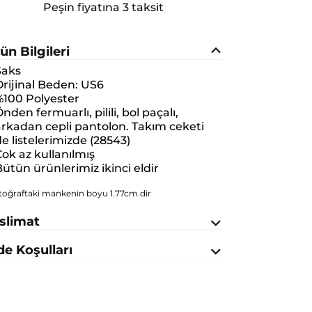
Peşin fiyatına 3 taksit
ün Bilgileri
Saks
rijinal Beden:
US6
%100 Polyester
nden fermuarlı, pilili, bol paçalı,
rkadan cepli pantolon. Takım ceketi
e listelerimizde (28543)
ok az kullanılmış
ütün ürünlerimiz ikinci eldir
toğraftaki mankenin boyu 1.77cm.dir
slimat
de Koşulları