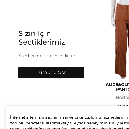
Sizin İçin
Seçtiklerimiz
Şunları da beğenebilirsin
Tümünü Gör
ALICE&OLI
PANT
Beden
8.00
İnternet sitemizin sağlanması ve bilgi toplumu hizmetlerinin
zorunlu çerezler kullanmaktayız. Ayrıca deneyiminizin iyileştir
yönelik reklam/pazarlama faaliyetlerinin gerçekleştirilmesi int