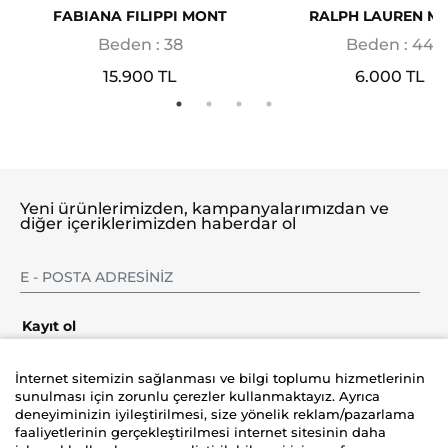
FABIANA FILIPPI MONT
RALPH LAUREN M
Beden : 38
Beden : 44
15.900 TL
6.000 TL
Yeni ürünlerimizden, kampanyalarımızdan ve
diğer içeriklerimizden haberdar ol
Kayıt ol
İnternet sitemizin sağlanması ve bilgi toplumu hizmetlerinin
sunulması için zorunlu çerezler kullanmaktayız. Ayrıca
deneyiminizin iyileştirilmesi, size yönelik reklam/pazarlama
Şirket
faaliyetlerinin gerçekleştirilmesi internet sitesinin daha