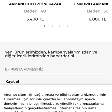
ARMANI COLLEZIONI KAZAK
EMPORIO ARMANI H
Beden : 40
Beden : 36
5.400 TL
6.000 TL
Yeni ürünlerimizden, kampanyalarımızdan ve
diğer içeriklerimizden haberdar ol
Kayıt ol
İnternet sitemizin sağlanması ve bilgi toplumu hizmetlerinin
sunulması için zorunlu çerezler kullanmaktayız. Ayrıca
deneyiminizin iyileştirilmesi, size yönelik reklam/pazarlama
Şirket
faaliyetlerinin gerçekleştirilmesi internet sitesinin daha