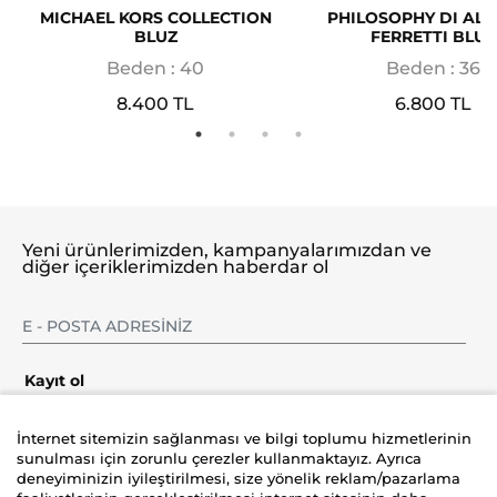
MICHAEL KORS COLLECTION
PHILOSOPHY DI AL
BLUZ
FERRETTI BLUZ
Beden : 40
Beden : 36
8.400 TL
6.800 TL
Yeni ürünlerimizden, kampanyalarımızdan ve
diğer içeriklerimizden haberdar ol
Kayıt ol
İnternet sitemizin sağlanması ve bilgi toplumu hizmetlerinin
sunulması için zorunlu çerezler kullanmaktayız. Ayrıca
deneyiminizin iyileştirilmesi, size yönelik reklam/pazarlama
Şirket