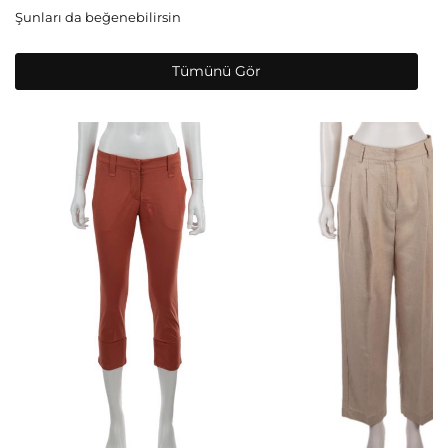
Şunları da beğenebilirsin
Tümünü Gör