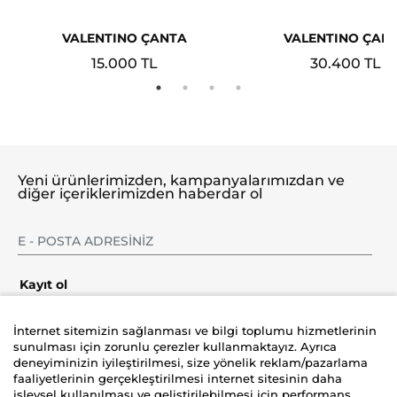
VALENTINO ÇANTA
VALENTINO ÇAN
15.000 TL
30.400 TL
Yeni ürünlerimizden, kampanyalarımızdan ve
diğer içeriklerimizden haberdar ol
Kayıt ol
İnternet sitemizin sağlanması ve bilgi toplumu hizmetlerinin
sunulması için zorunlu çerezler kullanmaktayız. Ayrıca
deneyiminizin iyileştirilmesi, size yönelik reklam/pazarlama
Şirket
faaliyetlerinin gerçekleştirilmesi internet sitesinin daha
işlevsel kullanılması ve geliştirilebilmesi için performans