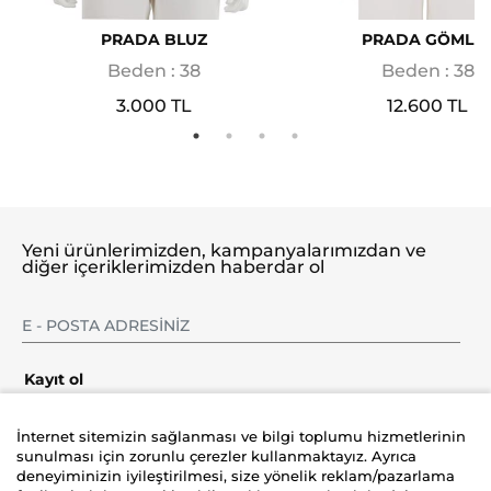
PRADA BLUZ
PRADA GÖMLE
Beden : 38
Beden : 38
3.000 TL
12.600 TL
Yeni ürünlerimizden, kampanyalarımızdan ve
diğer içeriklerimizden haberdar ol
Kayıt ol
İnternet sitemizin sağlanması ve bilgi toplumu hizmetlerinin
sunulması için zorunlu çerezler kullanmaktayız. Ayrıca
deneyiminizin iyileştirilmesi, size yönelik reklam/pazarlama
Şirket