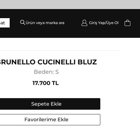
Sat
Giriş Yap/
Üye Ol
DIŞ GIYIM
Palto / Kaban / Pardösü
Mont
BRUNELLO CUCINELLI BLUZ
Ceket
Beden: S
Yelek
17.700 TL
Sepete Ekle
Favorilerime Ekle