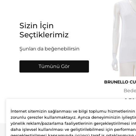
Sizin İçin
Seçtiklerimiz
Şunları da beğenebilirsin
Tümünü Gör
BRUNELLO CU
Bede
9.70
İnternet sitemizin sağlanması ve bilgi toplumu hizmetlerinin
zorunlu çerezler kullanmaktayız. Ayrıca deneyiminizin iyileştir
yönelik reklam/pazarlama faaliyetlerinin gerçekleştirilmesi int
daha işlevsel kullanılması ve geliştirilebilmesi için performan
gerçekleştirilmesi kapsamında üçüncü taraf iş ortaklarımızın 
Şirket
Üyelik