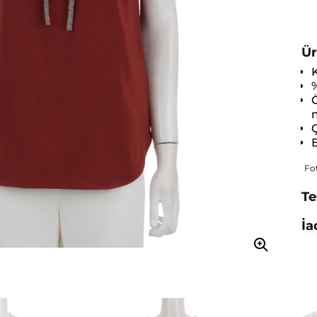
Ür
%
m
Ç
B
Fo
Te
İa