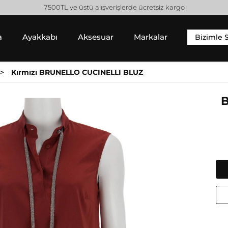
7500TL ve üstü alışverişlerde ücretsiz kargo
a
Ayakkabı
Aksesuar
Markalar
Bizimle 
YIM
SNEAKER
ALT GIYIM
Kırmızı BRUNELLO CUCINELLI BLUZ
 Gömlek
Sneaker
Pantolon
 / Sweatshirt
Jean Pantolon
 Hırka
Etek
Gucci
Moncler
Şort
Helmut Lang
Prada
Isabel Marant
Saint Laurent
Jil Sander
Valentino
Jimmy Choo
Lanvin
Michael Kors