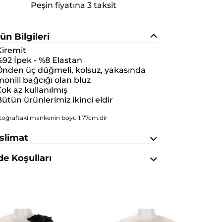
Peşin fiyatına 3 taksit
ün Bilgileri
Kiremit
92 İpek - %8 Elastan
Önden üç düğmeli, kolsuz, yakasında
onili bağcığı olan bluz
ok az kullanılmış
ütün ürünlerimiz ikinci eldir
toğraftaki mankenin boyu 1.77cm.dir
slimat
de Koşulları