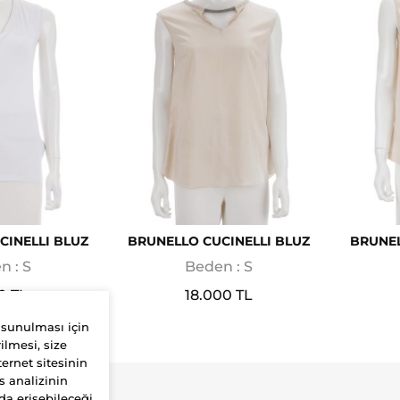
CINELLI BLUZ
BRUNELLO CUCINELLI BLUZ
BRUNEL
n : S
Beden : S
0 TL
18.000 TL
 sunulması için
ilmesi, size
ernet sitesinin
s analizinin
da erişebileceği
Yardım