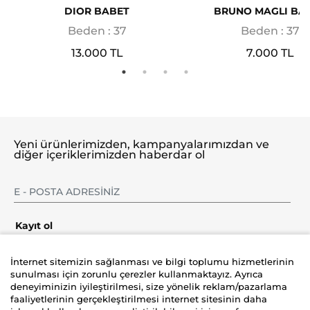
DIOR BABET
BRUNO MAGLI BA
Beden : 37
Beden : 37
13.000 TL
7.000 TL
Yeni ürünlerimizden, kampanyalarımızdan ve
diğer içeriklerimizden haberdar ol
Kayıt ol
İnternet sitemizin sağlanması ve bilgi toplumu hizmetlerinin
sunulması için zorunlu çerezler kullanmaktayız. Ayrıca
deneyiminizin iyileştirilmesi, size yönelik reklam/pazarlama
Şirket
faaliyetlerinin gerçekleştirilmesi internet sitesinin daha