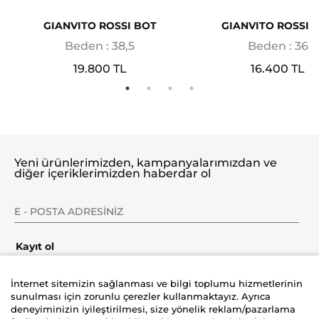
GIANVITO ROSSI BOT
GIANVITO ROSSI 
Beden : 38,5
Beden : 36
19.800 TL
16.400 TL
Yeni ürünlerimizden, kampanyalarımızdan ve
diğer içeriklerimizden haberdar ol
Kayıt ol
İnternet sitemizin sağlanması ve bilgi toplumu hizmetlerinin
sunulması için zorunlu çerezler kullanmaktayız. Ayrıca
deneyiminizin iyileştirilmesi, size yönelik reklam/pazarlama
Şirket