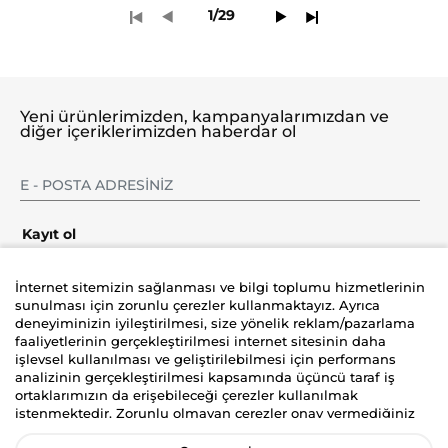
1/29
Yeni ürünlerimizden, kampanyalarımızdan ve
diğer içeriklerimizden haberdar ol
Kayıt ol
İnternet sitemizin sağlanması ve bilgi toplumu hizmetlerinin
sunulması için zorunlu çerezler kullanmaktayız. Ayrıca
deneyiminizin iyileştirilmesi, size yönelik reklam/pazarlama
Şirket
faaliyetlerinin gerçekleştirilmesi internet sitesinin daha
işlevsel kullanılması ve geliştirilebilmesi için performans
analizinin gerçekleştirilmesi kapsamında üçüncü taraf iş
Üyelik
ortaklarımızın da erişebileceği çerezler kullanılmak
istenmektedir. Zorunlu olmayan çerezler onay vermediğiniz
Yardım
durumlarda kullanılmayacaktır. Kişisel verilerinizin size