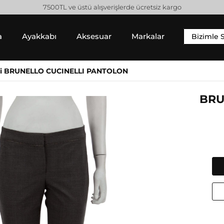
erişlerde ücretsiz kargo
a
Ayakkabı
Aksesuar
Markalar
Bizimle 
YIM
SNEAKER
ALT GIYIM
ri BRUNELLO CUCINELLI PANTOLON
 Gömlek
Sneaker
Pantolon
 / Sweatshirt
Jean Pantolon
BRU
 Hırka
Etek
Gucci
Moncler
Şort
Helmut Lang
Prada
Isabel Marant
Saint Laurent
Jil Sander
Valentino
Jimmy Choo
Lanvin
Michael Kors