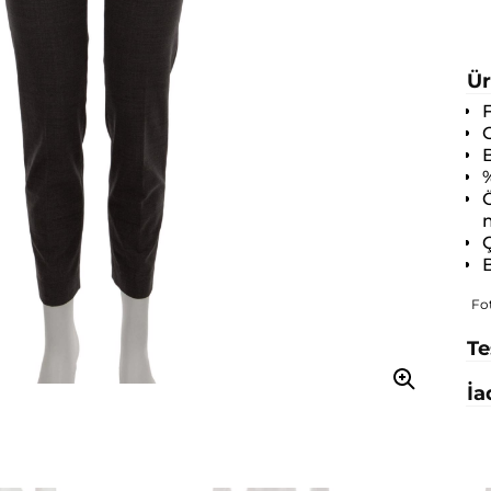
Ür
O
B
%
Ö
Ç
B
Fo
Te
İa