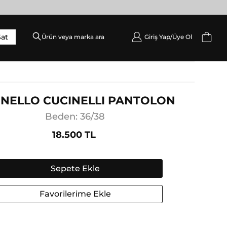
Sat
Giriş Yap/
Üye Ol
DIŞ GIYIM
Palto / Kaban / Pardösü
Mont
NELLO CUCINELLI PANTOLON
Ceket
Beden: 36/38
Yelek
18.500 TL
Sepete Ekle
Favorilerime Ekle