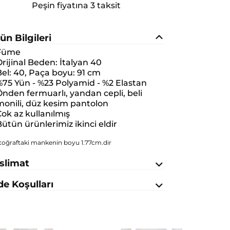
Peşin fiyatına 3 taksit
ün Bilgileri
Füme
rijinal Beden:
İtalyan 40
el: 40, Paça boyu: 91 cm
75 Yün - %23 Polyamid - %2 Elastan
nden fermuarlı, yandan cepli, beli
monili, düz kesim pantolon
ok az kullanılmış
ütün ürünlerimiz ikinci eldir
toğraftaki mankenin boyu 1.77cm.dir
slimat
de Koşulları