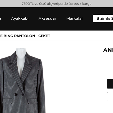
7500TL ve üstü alışverişlerde ücretsiz kargo
a
Ayakkabı
Aksesuar
Markalar
Bizimle 
YIM
SNEAKER
ALT GIYIM
NE BING PANTOLON - CEKET
 Gömlek
Sneaker
Pantolon
 / Sweatshirt
Jean Pantolon
AN
 Hırka
Etek
Gucci
Moncler
Şort
Helmut Lang
Prada
Isabel Marant
Saint Laurent
Jil Sander
Valentino
Jimmy Choo
Lanvin
Michael Kors