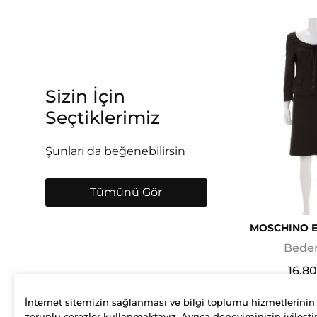
Sizin İçin
Seçtiklerimiz
Şunları da beğenebilirsin
Tümünü Gör
MOSCHINO E
Beden
16.8
İnternet sitemizin sağlanması ve bilgi toplumu hizmetlerinin
zorunlu çerezler kullanmaktayız. Ayrıca deneyiminizin iyileştir