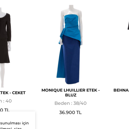
MONIQUE LHUILLIER ETEK -
BEHNA
TEK - CEKET
BLUZ
 : 40
Beden : 38/40
00 TL
36.900 TL
 sunulması için
ilmesi, size