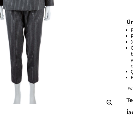
Ür
P
%
Ö
b
o
Ç
B
Fo
Te
İa