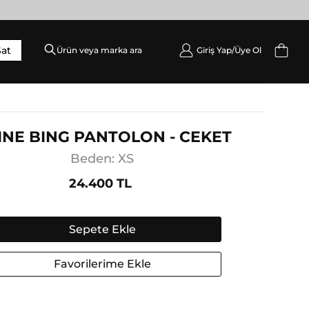
Sat
Giriş Yap/
Üye Ol
DIŞ GIYIM
Palto / Kaban / Pardösü
Mont
INE BING PANTOLON - CEKET
Ceket
Beden: XS
Yelek
24.400 TL
Sepete Ekle
Favorilerime Ekle