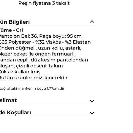
Peşin fiyatına 3 taksit
ün Bilgileri
Füme - Gri
antolon Bel: 36, Paça boyu: 95 cm
65 Polyester - %32 Viskos - %3 Elastan
nden düğmeli, uzun kollu, astarlı,
lazer ceket ile önden fermuarlı,
yandan cepli, düz kesim pantolondan
luşan, çizgili desenli takım
ok az kullanılmış
ütün ürünlerimiz ikinci eldir
toğraftaki mankenin boyu 1.77cm.dir
slimat
de Koşulları