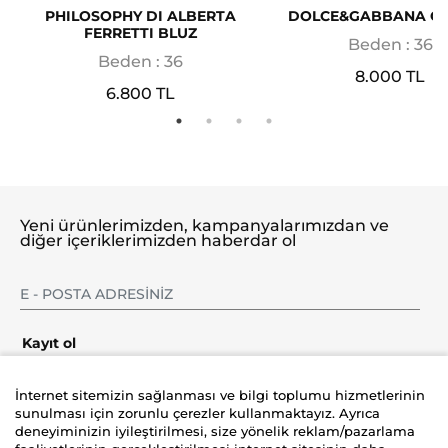
PHILOSOPHY DI ALBERTA
DOLCE&GABBANA G
FERRETTI BLUZ
Beden : 36
Beden : 36
8.000 TL
6.800 TL
Yeni ürünlerimizden, kampanyalarımızdan ve
diğer içeriklerimizden haberdar ol
Kayıt ol
İnternet sitemizin sağlanması ve bilgi toplumu hizmetlerinin
sunulması için zorunlu çerezler kullanmaktayız. Ayrıca
deneyiminizin iyileştirilmesi, size yönelik reklam/pazarlama
Şirket