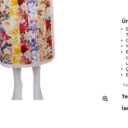
Ür
S
O
c
Ç
B
Fo
Te
İa