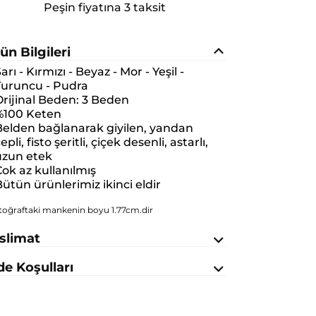
Peşin fiyatına 3 taksit
ün Bilgileri
arı - Kırmızı - Beyaz - Mor - Yeşil -
Turuncu - Pudra
rijinal Beden:
3 Beden
%100 Keten
Belden bağlanarak giyilen, yandan
epli, fisto şeritli, çiçek desenli, astarlı,
uzun etek
ok az kullanılmış
ütün ürünlerimiz ikinci eldir
toğraftaki mankenin boyu 1.77cm.dir
slimat
de Koşulları