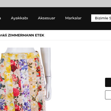
Peşin fiyatına 3 taksit
a
Ayakkabı
Aksesuar
Markalar
Bizimle 
YIM
SNEAKER
ALT GIYIM
enkli ZIMMERMANN ETEK
 Gömlek
Sneaker
Pantolon
 / Sweatshirt
Jean Pantolon
 Hırka
Etek
Gucci
Moncler
Şort
Helmut Lang
Prada
Isabel Marant
Saint Laurent
Jil Sander
Valentino
Jimmy Choo
Lanvin
Michael Kors