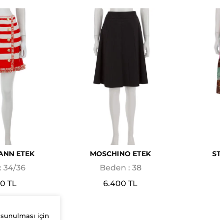
ANN ETEK
MOSCHINO ETEK
S
: 34/36
Beden : 38
00 TL
6.400 TL
 sunulması için