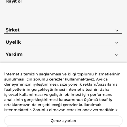
Kayıt ol
Şirket
Üyelik
Yardım
İnternet sitemizin sağlanması ve bilgi toplumu hizmetlerinin
sunulması için zorunlu çerezler kullanmaktayız. Ayrıca
deneyiminizin iyileştirilmesi, size yönelik reklam/pazarlama
faaliyetlerinin gerçekleştirilmesi internet sitesinin daha
İyzico korumalı güvenli alışveriş deneyimi
işlevsel kullanılması ve geliştirilebilmesi için performans
analizinin gerçekleştirilmesi kapsamında üçüncü taraf iş
ortaklarımızın da erişebileceği çerezler kullanılmak
istenmektedir. Zorunlu olmayan çerezler onay vermediğiniz
durumlarda kullanılmayacaktır. Kişisel verilerinizin size
yönelik reklam/pazarlama faaliyetlerinin gerçekleştirilmesi,
Çerez ayarları
internet sitemizin daha işlevsel kılınması ve kişiselleştirme