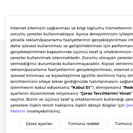
İnternet sitemizin sağlanması ve bilgi toplumu hizmetlerinin
zorunlu çerezler kullanmaktayız. Ayrıca deneyiminizin iyileştir
yönelik reklam/pazarlama faaliyetlerinin gerçekleştirilmesi int
daha işlevsel kullanılması ve geliştirilebilmesi için performan
gerçekleştirilmesi kapsamında üçüncü taraf iş ortaklarımızın 
Şirket
Üyelik
çerezler kullanılmak istenmektedir. Zorunlu olmayan çerezle
Biz Kimiz?
Hesabım
vermediğiniz durumlarda kullanılmayacaktır. Kişisel verilerini
Nasıl Çalışıyoruz?
Adreslerim
reklam/pazarlama faaliyetlerinin gerçekleştirilmesi, internet 
Sürdürülebilirlik
işlevsel kılınması ve kişiselleştirme (gizlilik tercihiniz hariç 
tercihlerinizin siteye tekrar girdiğinizde hatırlanmasını sağl
işlenmesini kabul ediyorsanız
“Kabul Et
”’i, etmiyorsanız “
Red
ayarlarını düzenlemek istiyorsanız “
Çerez Tercihlerimi Yönet
”
seçiniz. Bizim ve üçüncü taraf iş ortaklarımızın kullandığı çer
çerezlere ilişkin tercih haklarına ilişkin detaylı bilgiler için
Çer
Metnini
inceleyebilirsiniz.
Çerez ayarları
Tümünü reddet
Tümünü 