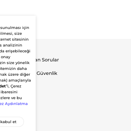
 sunulması için
ilmesi, size
ernet sitesinin
s analizinin
da erişebileceği
Yardım
r onay
Sık Sorulan Sorular
zin size yönelik
İletişim
sitemizin daha
Gizlilik ve Güvenlik
olmak üzere diğer
Politikası
amak) amaçlarıyla
det
”i, Çerez
 ibaresini
ezlere ve bu
ez Aydınlatma
kabul et