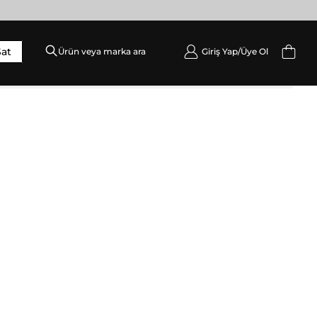
Sat
Giriş Yap/
Üye Ol
DIŞ GIYIM
Palto / Kaban / Pardösü
Mont
Ceket
Yelek