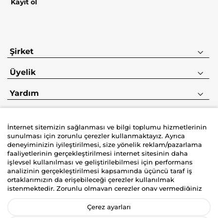
Kayıt ol
Şirket
Üyelik
Yardım
İnternet sitemizin sağlanması ve bilgi toplumu hizmetlerinin
sunulması için zorunlu çerezler kullanmaktayız. Ayrıca
deneyiminizin iyileştirilmesi, size yönelik reklam/pazarlama
faaliyetlerinin gerçekleştirilmesi internet sitesinin daha
İyzico korumalı güvenli alışveriş deneyimi
işlevsel kullanılması ve geliştirilebilmesi için performans
analizinin gerçekleştirilmesi kapsamında üçüncü taraf iş
ortaklarımızın da erişebileceği çerezler kullanılmak
istenmektedir. Zorunlu olmayan çerezler onay vermediğiniz
durumlarda kullanılmayacaktır. Kişisel verilerinizin size
yönelik reklam/pazarlama faaliyetlerinin gerçekleştirilmesi,
Çerez ayarları
internet sitemizin daha işlevsel kılınması ve kişiselleştirme