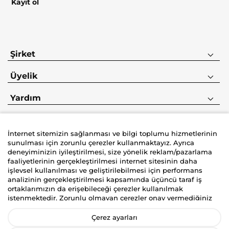
Kayıt ol
Şirket
Üyelik
Yardım
İnternet sitemizin sağlanması ve bilgi toplumu hizmetlerinin
sunulması için zorunlu çerezler kullanmaktayız. Ayrıca
deneyiminizin iyileştirilmesi, size yönelik reklam/pazarlama
faaliyetlerinin gerçekleştirilmesi internet sitesinin daha
İyzico korumalı güvenli alışveriş deneyimi
işlevsel kullanılması ve geliştirilebilmesi için performans
analizinin gerçekleştirilmesi kapsamında üçüncü taraf iş
ortaklarımızın da erişebileceği çerezler kullanılmak
istenmektedir. Zorunlu olmayan çerezler onay vermediğiniz
durumlarda kullanılmayacaktır. Kişisel verilerinizin size
yönelik reklam/pazarlama faaliyetlerinin gerçekleştirilmesi,
Çerez ayarları
internet sitemizin daha işlevsel kılınması ve kişiselleştirme