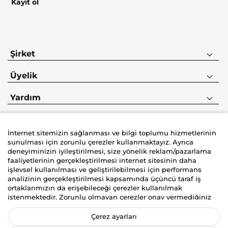
Kayıt ol
Şirket
Üyelik
Yardım
İnternet sitemizin sağlanması ve bilgi toplumu hizmetlerinin
sunulması için zorunlu çerezler kullanmaktayız. Ayrıca
deneyiminizin iyileştirilmesi, size yönelik reklam/pazarlama
faaliyetlerinin gerçekleştirilmesi internet sitesinin daha
İyzico korumalı güvenli alışveriş deneyimi
işlevsel kullanılması ve geliştirilebilmesi için performans
analizinin gerçekleştirilmesi kapsamında üçüncü taraf iş
ortaklarımızın da erişebileceği çerezler kullanılmak
istenmektedir. Zorunlu olmayan çerezler onay vermediğiniz
durumlarda kullanılmayacaktır. Kişisel verilerinizin size
yönelik reklam/pazarlama faaliyetlerinin gerçekleştirilmesi,
Çerez ayarları
internet sitemizin daha işlevsel kılınması ve kişiselleştirme