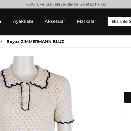
a
Ayakkabı
Aksesuar
Markalar
Bizimle 
YIM
SNEAKER
ALT GIYIM
Beyaz ZIMMERMANN BLUZ
 Gömlek
Sneaker
Pantolon
 / Sweatshirt
Jean Pantolon
 Hırka
Etek
Gucci
Moncler
Şort
Helmut Lang
Prada
Isabel Marant
Saint Laurent
Jil Sander
Valentino
Jimmy Choo
Lanvin
Michael Kors