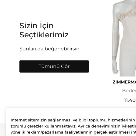
Sizin İçin
Seçtiklerimiz
Şunları da beğenebilirsin
Tümünü Gör
ZIMMERM
Beden
11.4
İnternet sitemizin sağlanması ve bilgi toplumu hizmetlerinin
zorunlu çerezler kullanmaktayız. Ayrıca deneyiminizin iyileştir
yönelik reklam/pazarlama faaliyetlerinin gerçekleştirilmesi int
Şirket
Üyelik