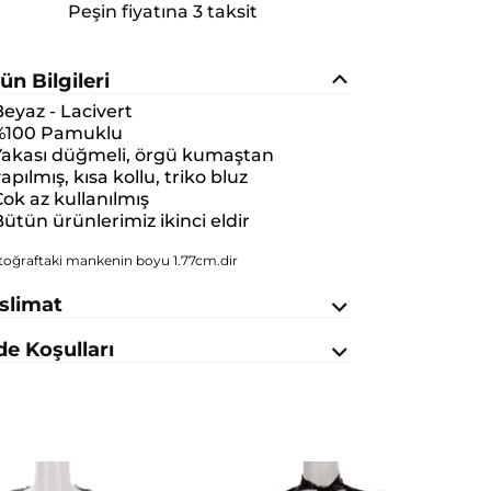
Peşin fiyatına 3 taksit
ün Bilgileri
eyaz - Lacivert
%100 Pamuklu
Yakası düğmeli, örgü kumaştan
apılmış, kısa kollu, triko bluz
ok az kullanılmış
ütün ürünlerimiz ikinci eldir
toğraftaki mankenin boyu 1.77cm.dir
slimat
de Koşulları