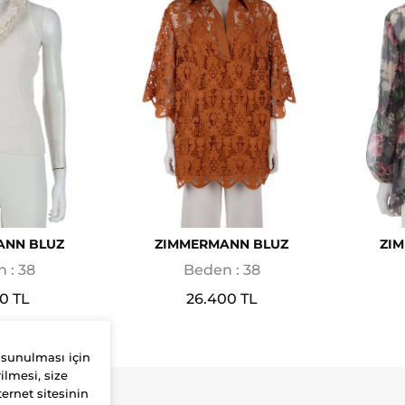
ANN BLUZ
ZIMMERMANN BLUZ
ZI
 : 38
Beden : 38
00 TL
26.400 TL
 sunulması için
ilmesi, size
ernet sitesinin
Yardım