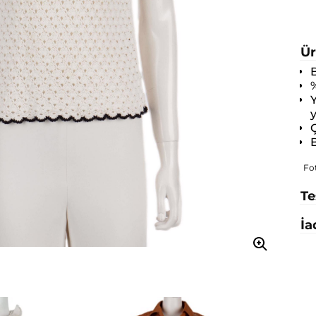
Ür
B
y
Ç
B
Fo
Te
İa