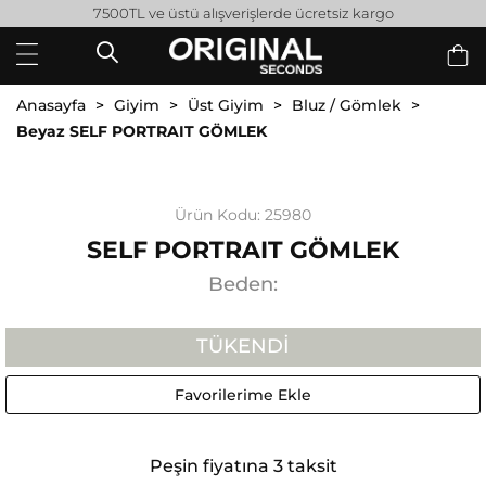
7500TL ve üstü alışverişlerde ücretsiz kargo
Anasayfa
Giyim
Üst Giyim
Bluz / Gömlek
Beyaz SELF PORTRAIT GÖMLEK
Ürün Kodu: 25980
SELF PORTRAIT GÖMLEK
Beden:
TÜKENDI
Favorilerime Ekle
Peşin fiyatına 3 taksit