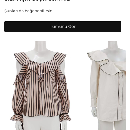
Şunları da beğenebilirsin
Tümünü Gör