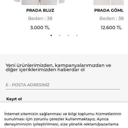
PRADA BLUZ
PRADA GÖMLE
Beden : 38
Beden : 38
3.000 TL
12.600 TL
Yeni ürünlerimizden, kampanyalarımızdan ve
diğer içeriklerimizden haberdar ol
Kayıt ol
İnternet sitemizin sağlanması ve bilgi toplumu hizmetlerinin
sunulması için zorunlu çerezler kullanmaktayız. Ayrıca
deneyiminizin iyileştirilmesi, size yönelik reklam/pazarlama
Şirket